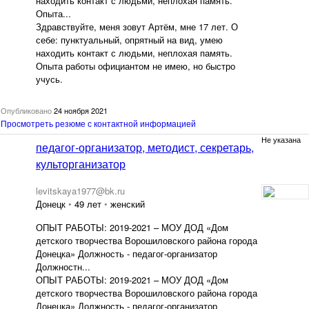
находить контакт с людьми, неплохая память.
Опыта...
Здравствуйте, меня зовут Артём, мне 17 лет. О
себе: пунктуальный, опрятный на вид, умею
находить контакт с людьми, неплохая память.
Опыта работы официантом не имею, но быстро
учусь.
Опубликовано
24 ноября 2021
Просмотреть резюме с контактной информацией
Не указана
педагог-организатор, методист, секретарь,
культорганизатор
levitskaya1977@bk.ru
Донецк
•
49 лет
•
женский
ОПЫТ РАБОТЫ: 2019-2021 – МОУ ДОД «Дом
детского творчества Ворошиловского района города
Донецка» Должность - педагог-организатор
Должностн...
ОПЫТ РАБОТЫ: 2019-2021 – МОУ ДОД «Дом
детского творчества Ворошиловского района города
Донецка» Должность - педагог-организатор