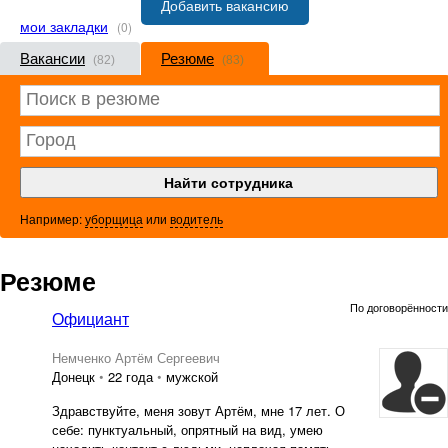
Добавить вакансию
мои закладки
(0)
Вакансии
Резюме
(82)
(83)
Например:
уборщица
или
водитель
Резюме
По договорённости
Официант
Немченко Артём Сергеевич
Донецк
•
22 года
•
мужской
Здравствуйте, меня зовут Артём, мне 17 лет. О
себе: пунктуальный, опрятный на вид, умею